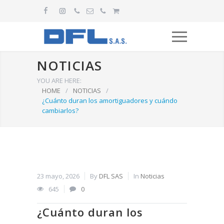
NOTICIAS
YOU ARE HERE:
HOME
/
NOTICIAS
/
¿Cuánto duran los amortiguadores y cuándo
cambiarlos?
23 mayo, 2026
By
DFL SAS
In
Noticias
645
0
¿Cuánto duran los